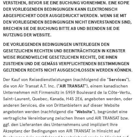
VERSTEHEN, BEVOR SIE EINE BUCHUNG VORNEHMEN. EINE KOPIE
DER VORLIEGENDEN BEDINGUNGEN KANN ELEKTRONISCH
ABGESPEICHERT ODER AUSGEDRUCKT WERDEN. WENN SIE MIT
DEN VORLIEGENDEN BEDINGUNGEN NICHT EINVERSTANDEN SIND,
BRECHEN SIE DIE BUCHUNG BITTE AB UND BEENDEN SIE DIE
NUTZUNG DER WEBSITE.
DIE VORLIEGENDEN BEDINGUNGEN UNTERLIEGEN DEN
GESETZLICHEN RECHTEN UND BEEINTRÄCHTIGEN IN KEINSTER
WEISE IRGENDWELCHE GESETZLICHEN RECHTE, DIE IHNEN
ZUSTEHEN UND DIE GEMÄSS VERPFLICHTENDEN BESTIMMUNGEN
GELTENDEN RECHTS NICHT AUSGESCHLOSSEN WERDEN KÖNNEN.
Der Kauf von Reisedienstleistungen (nachfolgend die "
Services
"),
die von Air Transat A.T. Inc. ("
AIR TRANSAT
"), einem kanadischen
Unternehmen mit Firmensitz in 5959 Boulevard de la Côte-Vertu,
Saint-Laurent, Quebec, Kanada, H4S 2E6, angeboten werden, oder
anderen Services, die von Drittanbietern auf dieser Website
angeboten werden (nachfolgend die "
Website
"), begründet eine
vertragliche Vereinbarung zwischen Ihnen und AIR TRANSAT bzw.
ggf. den Lieferanten des Unternehmens und impliziert Ihre
Akzeptanz der Bedingungen von AIR TRANSAT in Hinsicht auf