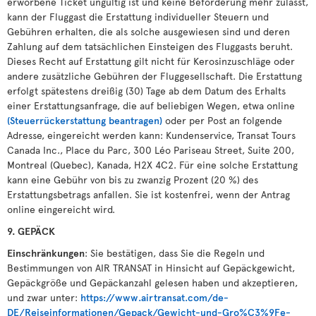
erworbene Ticket ungültig ist und keine Beförderung mehr zulässt,
kann der Fluggast die Erstattung individueller Steuern und
Gebühren erhalten, die als solche ausgewiesen sind und deren
Zahlung auf dem tatsächlichen Einsteigen des Fluggasts beruht.
Dieses Recht auf Erstattung gilt nicht für Kerosinzuschläge oder
andere zusätzliche Gebühren der Fluggesellschaft. Die Erstattung
erfolgt spätestens dreißig (30) Tage ab dem Datum des Erhalts
einer Erstattungsanfrage, die auf beliebigen Wegen, etwa online
(Steuerrückerstattung beantragen)
oder per Post an folgende
Adresse, eingereicht werden kann: Kundenservice, Transat Tours
Canada Inc., Place du Parc, 300 Léo Pariseau Street, Suite 200,
Montreal (Quebec), Kanada, H2X 4C2. Für eine solche Erstattung
kann eine Gebühr von bis zu zwanzig Prozent (20 %) des
Erstattungsbetrags anfallen. Sie ist kostenfrei, wenn der Antrag
online eingereicht wird.
9. GEPÄCK
Einschränkungen
: Sie bestätigen, dass Sie die Regeln und
Bestimmungen von AIR TRANSAT in Hinsicht auf Gepäckgewicht,
Gepäckgröße und Gepäckanzahl gelesen haben und akzeptieren,
und zwar unter:
https://www.airtransat.com/de-
DE/Reiseinformationen/Gepack/Gewicht-und-Gro%C3%9Fe-