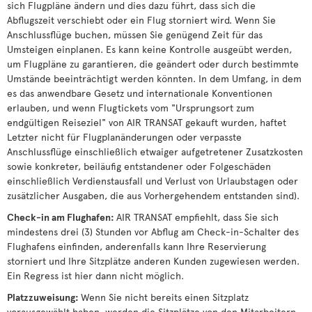
sich Flugpläne ändern und dies dazu führt, dass sich die
Abflugszeit verschiebt oder ein Flug storniert wird. Wenn Sie
Anschlussflüge buchen, müssen Sie genügend Zeit für das
Umsteigen einplanen. Es kann keine Kontrolle ausgeübt werden,
um Flugpläne zu garantieren, die geändert oder durch bestimmte
Umstände beeinträchtigt werden könnten. In dem Umfang, in dem
es das anwendbare Gesetz und internationale Konventionen
erlauben, und wenn Flugtickets vom "Ursprungsort zum
endgültigen Reiseziel" von AIR TRANSAT gekauft wurden, haftet
Letzter nicht für Flugplanänderungen oder verpasste
Anschlussflüge einschließlich etwaiger aufgetretener Zusatzkosten
sowie konkreter, beiläufig entstandener oder Folgeschäden
einschließlich Verdienstausfall und Verlust von Urlaubstagen oder
zusätzlicher Ausgaben, die aus Vorhergehendem entstanden sind).
Check-in am Flughafen:
AIR TRANSAT empfiehlt, dass Sie sich
mindestens drei (3) Stunden vor Abflug am Check-in-Schalter des
Flughafens einfinden, anderenfalls kann Ihre Reservierung
storniert und Ihre Sitzplätze anderen Kunden zugewiesen werden.
Ein Regress ist hier dann nicht möglich.
Platzzuweisung:
Wenn Sie nicht bereits einen Sitzplatz
vorausgewählt haben, werden die Sitzplätze von den Mitarbeitern