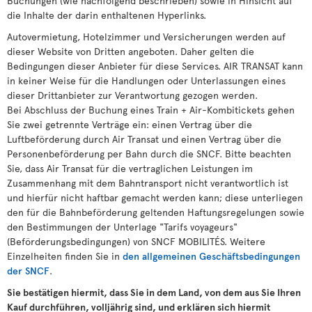
Buchungen (wie nachfolgend beschrieben) sowie in Hinsicht auf
die Inhalte der darin enthaltenen Hyperlinks.
Autovermietung, Hotelzimmer und Versicherungen werden auf
dieser Website von Dritten angeboten. Daher gelten die
Bedingungen dieser Anbieter für diese Services. AIR TRANSAT kann
in keiner Weise für die Handlungen oder Unterlassungen eines
dieser Drittanbieter zur Verantwortung gezogen werden.
Bei Abschluss der Buchung eines Train + Air-Kombitickets gehen
Sie zwei getrennte Verträge ein: einen Vertrag über die
Luftbeförderung durch Air Transat und einen Vertrag über die
Personenbeförderung per Bahn durch die SNCF. Bitte beachten
Sie, dass Air Transat für die vertraglichen Leistungen im
Zusammenhang mit dem Bahntransport nicht verantwortlich ist
und hierfür nicht haftbar gemacht werden kann; diese unterliegen
den für die Bahnbeförderung geltenden Haftungsregelungen sowie
den Bestimmungen der Unterlage "Tarifs voyageurs"
(Beförderungsbedingungen) von SNCF MOBILITÉS. Weitere
Einzelheiten finden Sie in
den allgemeinen Geschäftsbedingungen
der SNCF
.
Sie bestätigen hiermit, dass Sie in dem Land, von dem aus Sie Ihren
Kauf durchführen, volljährig sind, und erklären sich hiermit