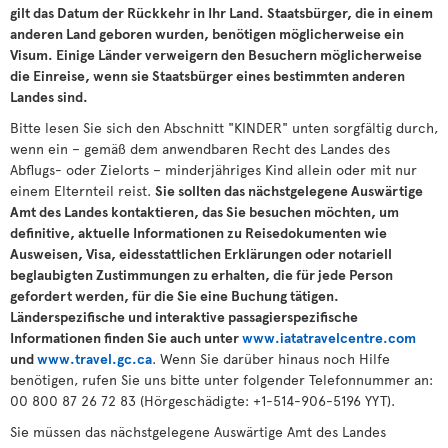
gilt das Datum der Rückkehr in Ihr Land. Staatsbürger, die in einem
anderen Land geboren wurden, benötigen möglicherweise ein
Visum. Einige Länder verweigern den Besuchern möglicherweise
die Einreise, wenn sie Staatsbürger eines bestimmten anderen
Landes sind.
Bitte lesen Sie sich den Abschnitt "KINDER" unten sorgfältig durch,
wenn ein – gemäß dem anwendbaren Recht des Landes des
Abflugs- oder Zielorts – minderjähriges Kind allein oder mit nur
einem Elternteil reist.
Sie sollten das nächstgelegene Auswärtige
Amt des Landes kontaktieren, das Sie besuchen möchten, um
definitive, aktuelle Informationen zu Reisedokumenten wie
Ausweisen, Visa, eidesstattlichen Erklärungen oder notariell
beglaubigten Zustimmungen zu erhalten, die für jede Person
gefordert werden, für die Sie eine Buchung tätigen.
Länderspezifische und interaktive passagierspezifische
Informationen finden Sie auch unter
www.iatatravelcentre.com
und
www.travel.gc.ca
. Wenn Sie darüber hinaus noch Hilfe
benötigen, rufen Sie uns bitte unter folgender Telefonnummer an:
00 800 87 26 72 83 (Hörgeschädigte: +1-514-906-5196 YYT).
Sie müssen das nächstgelegene Auswärtige Amt des Landes