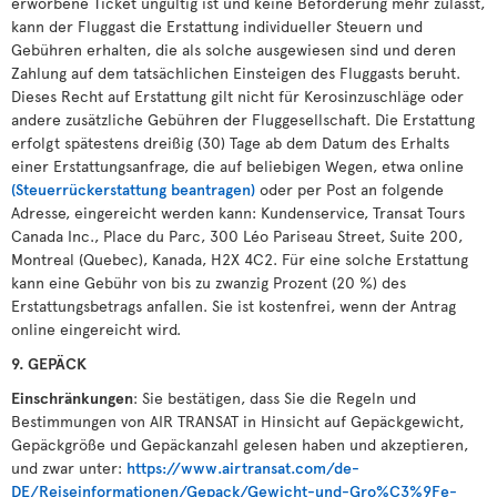
erworbene Ticket ungültig ist und keine Beförderung mehr zulässt,
kann der Fluggast die Erstattung individueller Steuern und
Gebühren erhalten, die als solche ausgewiesen sind und deren
Zahlung auf dem tatsächlichen Einsteigen des Fluggasts beruht.
Dieses Recht auf Erstattung gilt nicht für Kerosinzuschläge oder
andere zusätzliche Gebühren der Fluggesellschaft. Die Erstattung
erfolgt spätestens dreißig (30) Tage ab dem Datum des Erhalts
einer Erstattungsanfrage, die auf beliebigen Wegen, etwa online
(Steuerrückerstattung beantragen)
oder per Post an folgende
Adresse, eingereicht werden kann: Kundenservice, Transat Tours
Canada Inc., Place du Parc, 300 Léo Pariseau Street, Suite 200,
Montreal (Quebec), Kanada, H2X 4C2. Für eine solche Erstattung
kann eine Gebühr von bis zu zwanzig Prozent (20 %) des
Erstattungsbetrags anfallen. Sie ist kostenfrei, wenn der Antrag
online eingereicht wird.
9. GEPÄCK
Einschränkungen
: Sie bestätigen, dass Sie die Regeln und
Bestimmungen von AIR TRANSAT in Hinsicht auf Gepäckgewicht,
Gepäckgröße und Gepäckanzahl gelesen haben und akzeptieren,
und zwar unter:
https://www.airtransat.com/de-
DE/Reiseinformationen/Gepack/Gewicht-und-Gro%C3%9Fe-