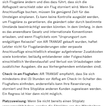
sich Flugpläne ändern und dies dazu führt, dass sich die
Abflugszeit verschiebt oder ein Flug storniert wird. Wenn Sie
Anschlussflüge buchen, müssen Sie genügend Zeit für das
Umsteigen einplanen. Es kann keine Kontrolle ausgeübt werden,
um Flugpläne zu garantieren, die geändert oder durch bestimmte
Umstände beeinträchtigt werden könnten. In dem Umfang, in dem
es das anwendbare Gesetz und internationale Konventionen
erlauben, und wenn Flugtickets vom "Ursprungsort zum
endgültigen Reiseziel" von AIR TRANSAT gekauft wurden, haftet
Letzter nicht für Flugplanänderungen oder verpasste
Anschlussflüge einschließlich etwaiger aufgetretener Zusatzkosten
sowie konkreter, beiläufig entstandener oder Folgeschäden
einschließlich Verdienstausfall und Verlust von Urlaubstagen oder
zusätzlicher Ausgaben, die aus Vorhergehendem entstanden sind).
Check-in am Flughafen:
AIR TRANSAT empfiehlt, dass Sie sich
mindestens drei (3) Stunden vor Abflug am Check-in-Schalter des
Flughafens einfinden, anderenfalls kann Ihre Reservierung
storniert und Ihre Sitzplätze anderen Kunden zugewiesen werden.
Ein Regress ist hier dann nicht möglich.
Platzzuweisung:
Wenn Sie nicht bereits einen Sitzplatz
vorausgewählt haben, werden die Sitzplätze von den Mitarbeitern