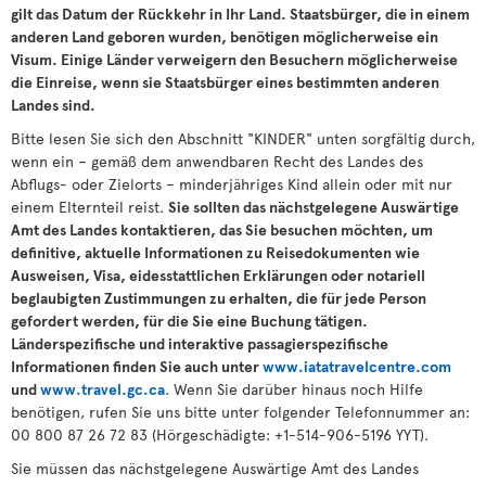
gilt das Datum der Rückkehr in Ihr Land. Staatsbürger, die in einem
anderen Land geboren wurden, benötigen möglicherweise ein
Visum. Einige Länder verweigern den Besuchern möglicherweise
die Einreise, wenn sie Staatsbürger eines bestimmten anderen
Landes sind.
Bitte lesen Sie sich den Abschnitt "KINDER" unten sorgfältig durch,
wenn ein – gemäß dem anwendbaren Recht des Landes des
Abflugs- oder Zielorts – minderjähriges Kind allein oder mit nur
einem Elternteil reist.
Sie sollten das nächstgelegene Auswärtige
Amt des Landes kontaktieren, das Sie besuchen möchten, um
definitive, aktuelle Informationen zu Reisedokumenten wie
Ausweisen, Visa, eidesstattlichen Erklärungen oder notariell
beglaubigten Zustimmungen zu erhalten, die für jede Person
gefordert werden, für die Sie eine Buchung tätigen.
Länderspezifische und interaktive passagierspezifische
Informationen finden Sie auch unter
www.iatatravelcentre.com
und
www.travel.gc.ca
. Wenn Sie darüber hinaus noch Hilfe
benötigen, rufen Sie uns bitte unter folgender Telefonnummer an:
00 800 87 26 72 83 (Hörgeschädigte: +1-514-906-5196 YYT).
Sie müssen das nächstgelegene Auswärtige Amt des Landes