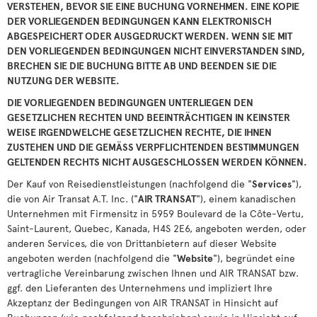
VERSTEHEN, BEVOR SIE EINE BUCHUNG VORNEHMEN. EINE KOPIE
DER VORLIEGENDEN BEDINGUNGEN KANN ELEKTRONISCH
ABGESPEICHERT ODER AUSGEDRUCKT WERDEN. WENN SIE MIT
DEN VORLIEGENDEN BEDINGUNGEN NICHT EINVERSTANDEN SIND,
BRECHEN SIE DIE BUCHUNG BITTE AB UND BEENDEN SIE DIE
NUTZUNG DER WEBSITE.
DIE VORLIEGENDEN BEDINGUNGEN UNTERLIEGEN DEN
GESETZLICHEN RECHTEN UND BEEINTRÄCHTIGEN IN KEINSTER
WEISE IRGENDWELCHE GESETZLICHEN RECHTE, DIE IHNEN
ZUSTEHEN UND DIE GEMÄSS VERPFLICHTENDEN BESTIMMUNGEN
GELTENDEN RECHTS NICHT AUSGESCHLOSSEN WERDEN KÖNNEN.
Der Kauf von Reisedienstleistungen (nachfolgend die "
Services
"),
die von Air Transat A.T. Inc. ("
AIR TRANSAT
"), einem kanadischen
Unternehmen mit Firmensitz in 5959 Boulevard de la Côte-Vertu,
Saint-Laurent, Quebec, Kanada, H4S 2E6, angeboten werden, oder
anderen Services, die von Drittanbietern auf dieser Website
angeboten werden (nachfolgend die "
Website
"), begründet eine
vertragliche Vereinbarung zwischen Ihnen und AIR TRANSAT bzw.
ggf. den Lieferanten des Unternehmens und impliziert Ihre
Akzeptanz der Bedingungen von AIR TRANSAT in Hinsicht auf