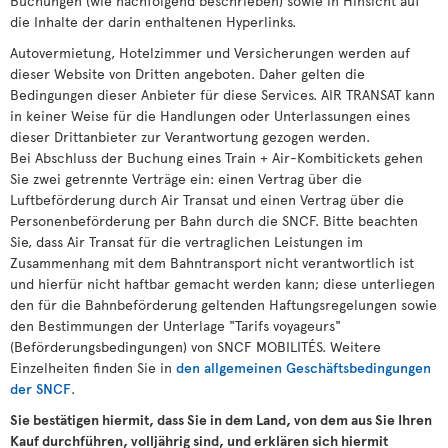
Buchungen (wie nachfolgend beschrieben) sowie in Hinsicht auf
die Inhalte der darin enthaltenen Hyperlinks.
Autovermietung, Hotelzimmer und Versicherungen werden auf
dieser Website von Dritten angeboten. Daher gelten die
Bedingungen dieser Anbieter für diese Services. AIR TRANSAT kann
in keiner Weise für die Handlungen oder Unterlassungen eines
dieser Drittanbieter zur Verantwortung gezogen werden.
Bei Abschluss der Buchung eines Train + Air-Kombitickets gehen
Sie zwei getrennte Verträge ein: einen Vertrag über die
Luftbeförderung durch Air Transat und einen Vertrag über die
Personenbeförderung per Bahn durch die SNCF. Bitte beachten
Sie, dass Air Transat für die vertraglichen Leistungen im
Zusammenhang mit dem Bahntransport nicht verantwortlich ist
und hierfür nicht haftbar gemacht werden kann; diese unterliegen
den für die Bahnbeförderung geltenden Haftungsregelungen sowie
den Bestimmungen der Unterlage "Tarifs voyageurs"
(Beförderungsbedingungen) von SNCF MOBILITÉS. Weitere
Einzelheiten finden Sie in
den allgemeinen Geschäftsbedingungen
der SNCF
.
Sie bestätigen hiermit, dass Sie in dem Land, von dem aus Sie Ihren
Kauf durchführen, volljährig sind, und erklären sich hiermit