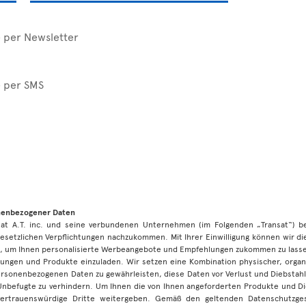
e per Newsletter
e per SMS
onenbezogener Daten
nsat A.T. inc. und seine verbundenen Unternehmen (im Folgenden „Transat“) 
esetzlichen Verpflichtungen nachzukommen. Mit Ihrer Einwilligung können wir d
 um Ihnen personalisierte Werbeangebote und Empfehlungen zukommen zu lassen
ungen und Produkte einzuladen. Wir setzen eine Kombination physischer, organi
personenbezogenen Daten zu gewährleisten, diese Daten vor Verlust und Diebstah
 Unbefugte zu verhindern. Um Ihnen die von Ihnen angeforderten Produkte und D
vertrauenswürdige Dritte weitergeben. Gemäß den geltenden Datenschutzg