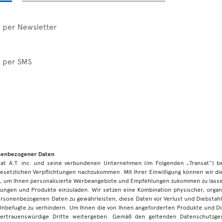
e per Newsletter
e per SMS
onenbezogener Daten
nsat A.T. inc. und seine verbundenen Unternehmen (im Folgenden „Transat“) 
esetzlichen Verpflichtungen nachzukommen. Mit Ihrer Einwilligung können wir d
 um Ihnen personalisierte Werbeangebote und Empfehlungen zukommen zu lassen
ungen und Produkte einzuladen. Wir setzen eine Kombination physischer, organi
personenbezogenen Daten zu gewährleisten, diese Daten vor Verlust und Diebstah
 Unbefugte zu verhindern. Um Ihnen die von Ihnen angeforderten Produkte und D
vertrauenswürdige Dritte weitergeben. Gemäß den geltenden Datenschutzg