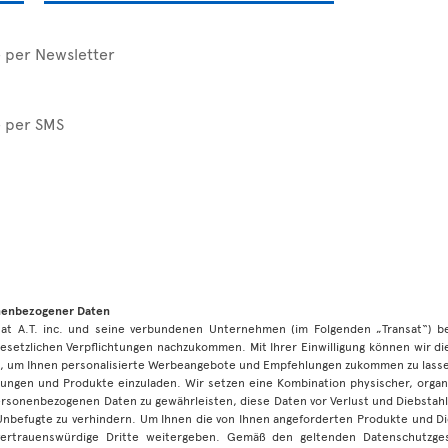
e per Newsletter
e per SMS
onenbezogener Daten
nsat A.T. inc. und seine verbundenen Unternehmen (im Folgenden „Transat“) 
esetzlichen Verpflichtungen nachzukommen. Mit Ihrer Einwilligung können wir d
 um Ihnen personalisierte Werbeangebote und Empfehlungen zukommen zu lassen
ungen und Produkte einzuladen. Wir setzen eine Kombination physischer, organi
personenbezogenen Daten zu gewährleisten, diese Daten vor Verlust und Diebstah
 Unbefugte zu verhindern. Um Ihnen die von Ihnen angeforderten Produkte und D
vertrauenswürdige Dritte weitergeben. Gemäß den geltenden Datenschutzg