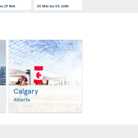
is
29 MAI
30 MAI
bis
05 JUNI
Calgary
>
>
Alberta