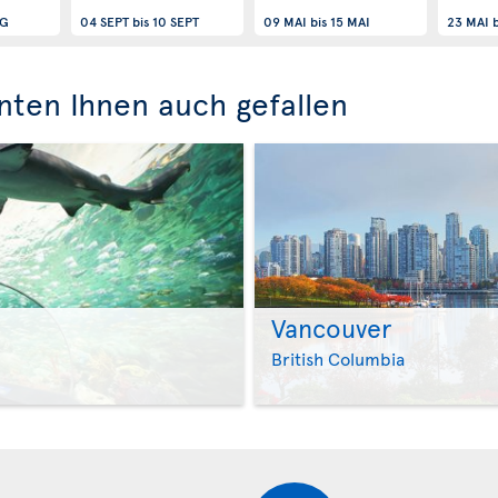
UG
04 SEPT
bis
10 SEPT
09 MAI
bis
15 MAI
23 MAI
b
nten Ihnen auch gefallen
Vancouver
>
British Columbia