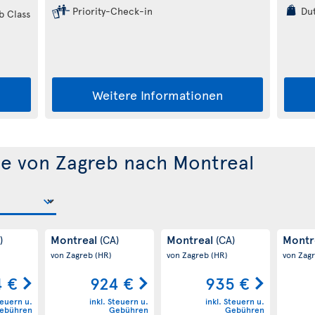
Priority-Check-in
Dut
b Class
Weitere Informationen
e von Zagreb nach Montreal
Montreal
Montreal
Montr
)
(CA)
(CA)
von Zagreb
(HR)
von Zagreb
(HR)
von Zag
4 €
924 €
935 €
teuern u.
inkl. Steuern u.
inkl. Steuern u.
ebühren
Gebühren
Gebühren