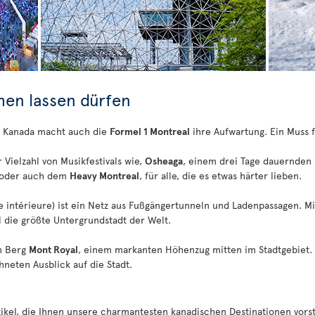
hen lassen dürfen
n Kanada macht auch die
Formel 1 Montreal
ihre Aufwartung. Ein Muss f
 Vielzahl von Musikfestivals wie,
Osheaga
, einem drei Tage dauernden
k oder auch dem
Heavy Montreal
, für alle, die es etwas härter lieben.
le intérieure) ist ein Netz aus Fußgängertunneln und Ladenpassagen. Mi
 die größte Untergrundstadt der Welt.
m Berg
Mont Royal
, einem markanten Höhenzug mitten im Stadtgebiet.
neten Ausblick auf die Stadt.
rtikel, die Ihnen unsere charmantesten kanadischen Destinationen vorst