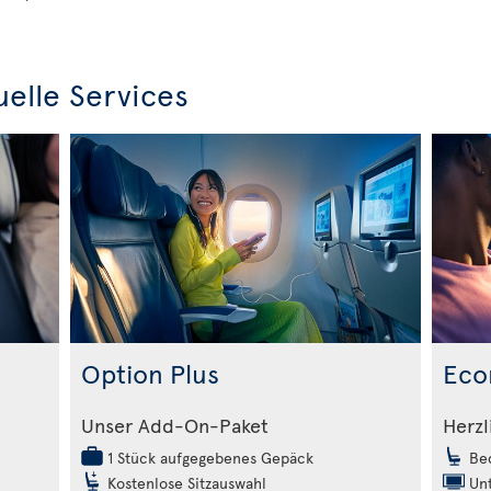
uelle Services
Option Plus
Eco
m
Unser Add-On-Paket
Herzl
1 Stück aufgegebenes Gepäck
Beq
Kostenlose Sitzauswahl
Unt