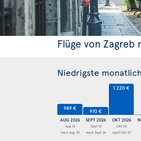
Flüge von Zagreb 
Niedrigste monatlich
1 220 €
949 €
910 €
AUG 2026
SEPT 2026
OKT 2026
N
Aug 14
Sept 16
Okt 04
nach Aug 20
nach Sept 24
nach Okt 10