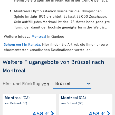
Heimspiele tragen Sie in Montreal in der Centre Bell aus.
Montreals Olympiastadion wurde für die Olympischen
Spiele im Jahr 1976 errichtet. Es fasst 55.000 Zuschauer.
Sein auffälligstes Merkmal ist der 175 Meter hohe geneigte
Turm, der damit der höchste geneigte Turm der Welt ist.
Weitere Infos zu
Montreal
in Québec
Sehenswert in Kanada.
Hier finden Sie Artikel, die Ihnen unsere
charmantesten kanadischen Destinationen vorstellen.
Weitere Flugangebote von Brüssel nach
Montreal
Hin- und Rückflug
von
Montreal
Montreal
(CA)
(CA)
von Brüssel
(BE)
von Brüssel
(BE)
458 €
458 €