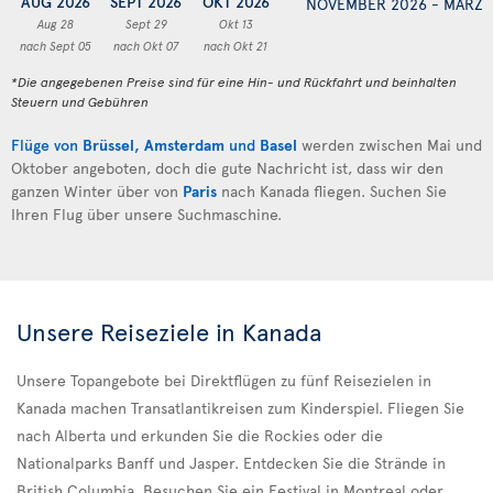
AUG 2026
SEPT 2026
OKT 2026
NOVEMBER 2026 - MÄRZ 
Aug 28
Sept 29
Okt 13
nach Sept 05
nach Okt 07
nach Okt 21
*Die angegebenen Preise sind für eine Hin- und Rückfahrt und beinhalten
Steuern und Gebühren
Flüge von
Brüssel
,
Amsterdam
und
Basel
werden zwischen Mai und
Oktober angeboten, doch die gute Nachricht ist, dass wir den
ganzen Winter über von
Paris
nach Kanada fliegen. Suchen Sie
Ihren Flug über unsere Suchmaschine.
Unsere Reiseziele in Kanada
Unsere Topangebote bei Direktflügen zu fünf Reisezielen in
Kanada machen Transatlantikreisen zum Kinderspiel. Fliegen Sie
nach Alberta und erkunden Sie die Rockies oder die
Nationalparks Banff und Jasper. Entdecken Sie die Strände in
British Columbia. Besuchen Sie ein Festival in Montreal oder