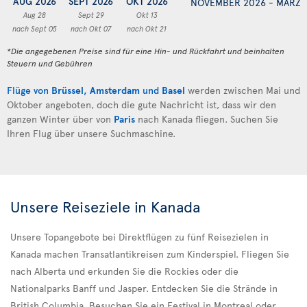
AUG 2026
SEPT 2026
OKT 2026
NOVEMBER 2026 - MÄRZ 
Aug 28
Sept 29
Okt 13
nach Sept 05
nach Okt 07
nach Okt 21
*Die angegebenen Preise sind für eine Hin- und Rückfahrt und beinhalten
Steuern und Gebühren
Flüge von
Brüssel
,
Amsterdam
und
Basel
werden zwischen Mai und
Oktober angeboten, doch die gute Nachricht ist, dass wir den
ganzen Winter über von
Paris
nach Kanada fliegen. Suchen Sie
Ihren Flug über unsere Suchmaschine.
Unsere Reiseziele in Kanada
Unsere Topangebote bei Direktflügen zu fünf Reisezielen in
Kanada machen Transatlantikreisen zum Kinderspiel. Fliegen Sie
nach Alberta und erkunden Sie die Rockies oder die
Nationalparks Banff und Jasper. Entdecken Sie die Strände in
British Columbia. Besuchen Sie ein Festival in Montreal oder