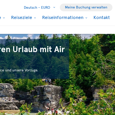
Meine Buchung verwalten
Deutsch -
EURO
e
Reiseziele
Reiseinformationen
Kontakt
en Urlaub mit Air
ce und unsere Vorzüge.