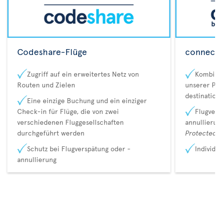
Codeshare-Flüge
connecta
Zugriff auf ein erweitertes Netz von
Kombina
Routen und Zielen
unserer Pa
destination
Eine einzige Buchung und ein einziger
Check-in für Flüge, die von zwei
Flugver
verschiedenen Fluggesellschaften
annullieru
durchgeführt werden
Protected 
Schutz bei Flugverspätung oder -
Individ
annullierung