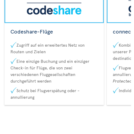
Codeshare-Flüge
connecta
Zugriff auf ein erweitertes Netz von
Kombina
Routen und Zielen
unserer Pa
destination
Eine einzige Buchung und ein einziger
Check-in für Flüge, die von zwei
Flugver
verschiedenen Fluggesellschaften
annullieru
durchgeführt werden
Protected 
Schutz bei Flugverspätung oder -
Individ
annullierung