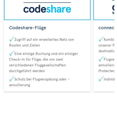
Codeshare-Flüge
connecta
Zugriff auf ein erweitertes Netz von
Kombina
Routen und Zielen
unserer Pa
destination
Eine einzige Buchung und ein einziger
Check-in für Flüge, die von zwei
Flugver
verschiedenen Fluggesellschaften
annullieru
durchgeführt werden
Protected 
Schutz bei Flugverspätung oder -
Individ
annullierung