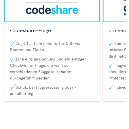
Codeshare-Flüge
connecta
Zugriff auf ein erweitertes Netz von
Kombina
Routen und Zielen
unserer Pa
destination
Eine einzige Buchung und ein einziger
Check-in für Flüge, die von zwei
Flugver
verschiedenen Fluggesellschaften
annullieru
durchgeführt werden
Protected 
Schutz bei Flugverspätung oder -
Individ
annullierung