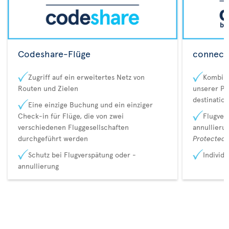
Codeshare-Flüge
connecta
Zugriff auf ein erweitertes Netz von
Kombina
Routen und Zielen
unserer Pa
destination
Eine einzige Buchung und ein einziger
Check-in für Flüge, die von zwei
Flugver
verschiedenen Fluggesellschaften
annullieru
durchgeführt werden
Protected 
Schutz bei Flugverspätung oder -
Individ
annullierung