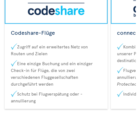
Codeshare-Flüge
connecta
Zugriff auf ein erweitertes Netz von
Kombina
Routen und Zielen
unserer Pa
destination
Eine einzige Buchung und ein einziger
Check-in für Flüge, die von zwei
Flugver
verschiedenen Fluggesellschaften
annullieru
durchgeführt werden
Protected 
Schutz bei Flugverspätung oder -
Individ
annullierung