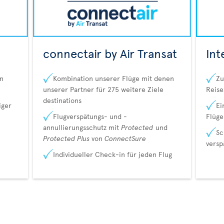
connectair by Air Transat
Int
on
Kombination unserer Flüge mit denen
Zu
unserer Partner für 275 weitere Ziele
Reise
destinations
iger
Ei
Flugverspätungs- und -
Flüge
annullierungsschutz mit
Protected
und
Sc
Protected Plus
von
ConnectSure
versp
Individueller Check-in für jeden Flug