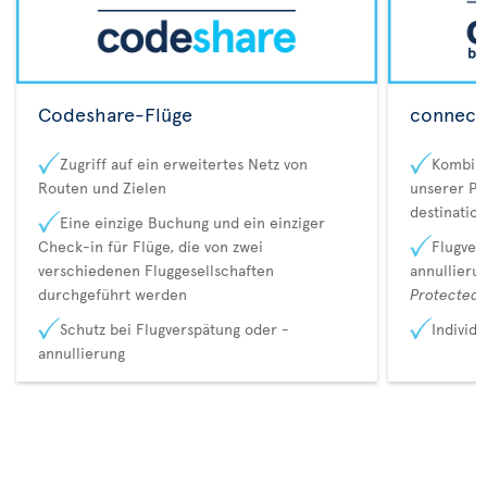
Codeshare-Flüge
connecta
Zugriff auf ein erweitertes Netz von
Kombina
Routen und Zielen
unserer Pa
destination
Eine einzige Buchung und ein einziger
Check-in für Flüge, die von zwei
Flugver
verschiedenen Fluggesellschaften
annullieru
durchgeführt werden
Protected 
Schutz bei Flugverspätung oder -
Individ
annullierung