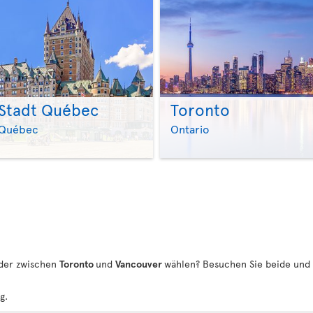
Stadt Québec
Toronto
>
>
Québec
Ontario
der zwischen
Toronto
und
Vancouver
wählen? Besuchen Sie beide und 
g.