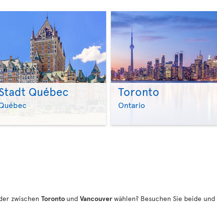
Stadt Québec
Toronto
>
>
Québec
Ontario
der zwischen
Toronto
und
Vancouver
wählen? Besuchen Sie beide und 