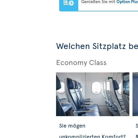
Genießen Sie mit
Option Plu
Welchen Sitzplatz b
Economy Class
Sie mögen
S
unkomplizierten Komfort?
S