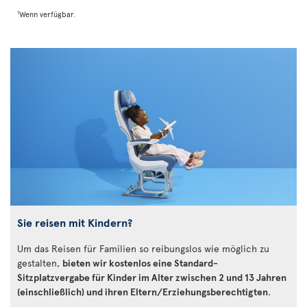
1
Wenn verfügbar.
Sie reisen mit Kindern?
Um das Reisen für Familien so reibungslos wie möglich zu
gestalten,
bieten wir kostenlos eine Standard-
Sitzplatzvergabe für Kinder im Alter zwischen 2 und 13 Jahren
(einschließlich) und ihren Eltern/Erziehungsberechtigten
.