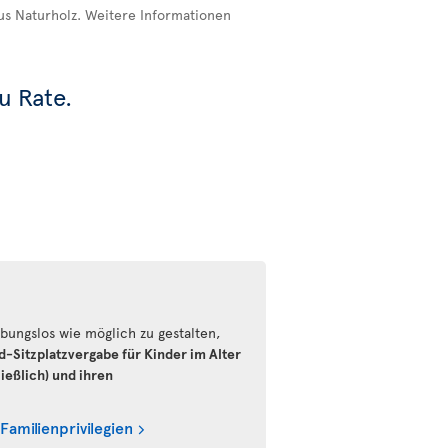
us Naturholz. Weitere Informationen
u Rate.
bungslos wie möglich zu gestalten,
d-Sitzplatzvergabe für Kinder im Alter
ießlich) und ihren
 Familienprivilegien