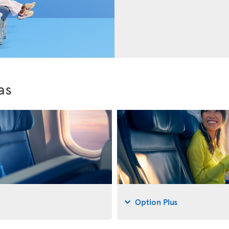
as
Option Plus