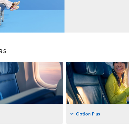
as
Option Plus