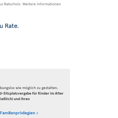
us Naturholz. Weitere Informationen
u Rate.
bungslos wie möglich zu gestalten,
d-Sitzplatzvergabe für Kinder im Alter
ießlich) und ihren
 Familienprivilegien