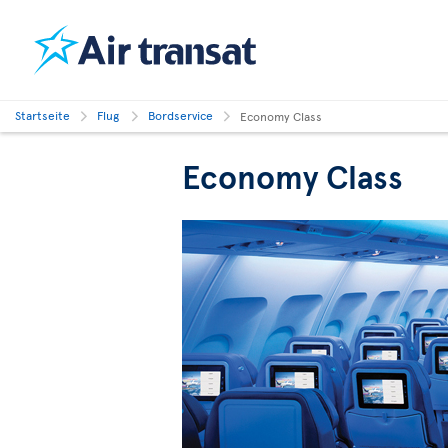
Startseite
Flug
Bordservice
Economy Class
Economy Class