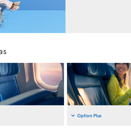
as
Option Plus