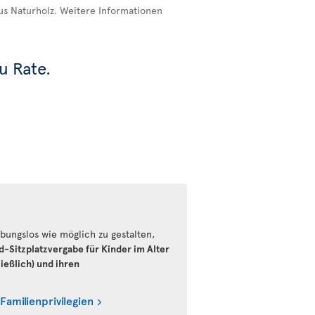
us Naturholz. Weitere Informationen
u Rate.
bungslos wie möglich zu gestalten,
d-Sitzplatzvergabe für Kinder im Alter
ießlich) und ihren
 Familienprivilegien