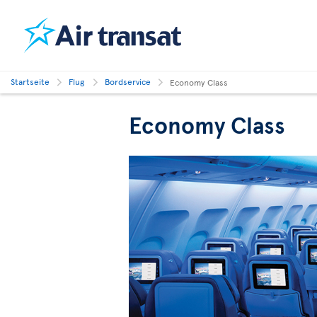
Startseite
Flug
Bordservice
Economy Class
Economy Class