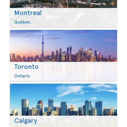
Montreal
Québec
Toronto
Ontario
Calgary