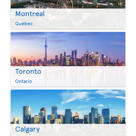
Montreal
Québec
Toronto
Ontario
Calgary