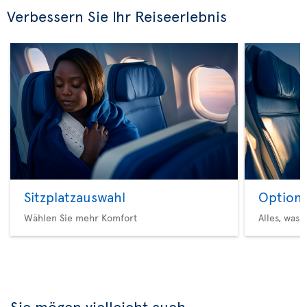
Verbessern Sie Ihr Reiseerlebnis
Sitzplatzauswahl
Option 
Wählen Sie mehr Komfort
Alles, was 
Sie mögen vielleicht auch