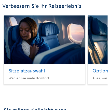
Verbessern Sie Ihr Reiseerlebnis
Sitzplatzauswahl
Option 
Wählen Sie mehr Komfort
Alles, was 
Sie mögen vielleicht auch