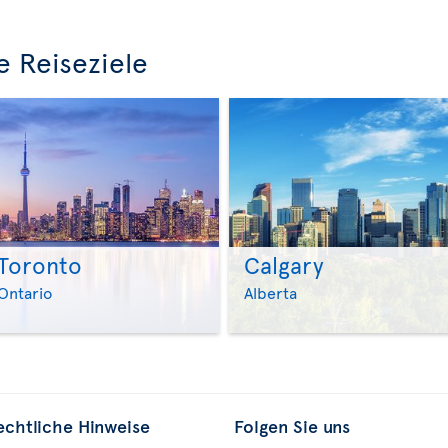
e Reiseziele
Toronto
Calgary
>
>
Ontario
Alberta
echtliche Hinweise
Folgen Sie uns