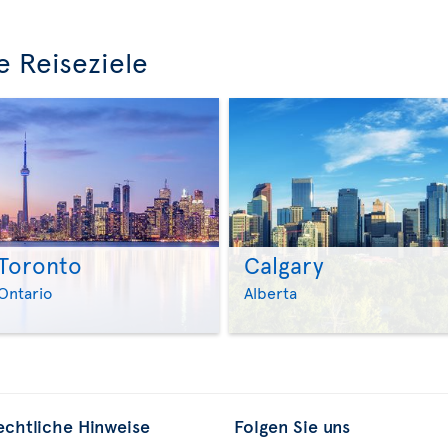
e Reiseziele
Toronto
Calgary
>
>
Ontario
Alberta
echtliche Hinweise
Folgen Sie uns