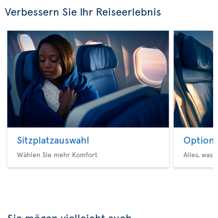
Verbessern Sie Ihr Reiseerlebnis
Sitzplatzauswahl
Option 
Wählen Sie mehr Komfort
Alles, was 
Sie mögen vielleicht auch