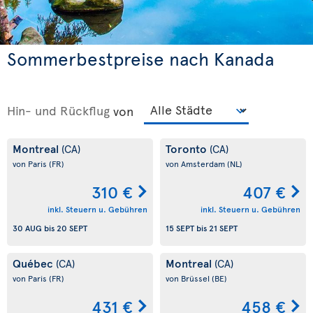
Sommerbestpreise nach Kanada
Hin- und Rückflug
von
Montreal
Toronto
(CA)
(CA)
von Paris
(FR)
von Amsterdam
(NL)
310 €
407 €
inkl. Steuern u. Gebühren
inkl. Steuern u. Gebühren
30 AUG
bis
20 SEPT
15 SEPT
bis
21 SEPT
Québec
Montreal
(CA)
(CA)
von Paris
(FR)
von Brüssel
(BE)
431 €
458 €