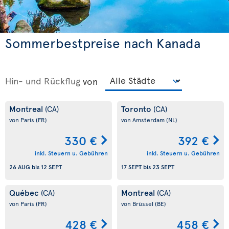
Sommerbestpreise nach Kanada
Hin- und Rückflug
von
Montreal
Toronto
(CA)
(CA)
von Paris
(FR)
von Amsterdam
(NL)
330 €
392 €
inkl. Steuern u. Gebühren
inkl. Steuern u. Gebühren
26 AUG
bis
12 SEPT
17 SEPT
bis
23 SEPT
Québec
Montreal
(CA)
(CA)
von Paris
(FR)
von Brüssel
(BE)
428 €
458 €