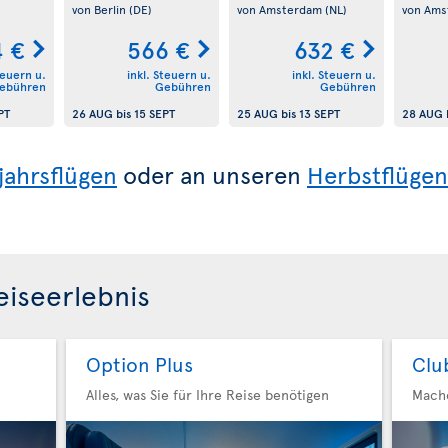
von Berlin
(DE)
von Amsterdam
(NL)
von Am
 €
566 €
632 €
teuern u.
inkl. Steuern u.
inkl. Steuern u.
ebühren
Gebühren
Gebühren
PT
26 AUG
bis
15 SEPT
25 AUG
bis
13 SEPT
28 AUG
jahrsflügen
oder an unseren
Herbstflügen
eiseerlebnis
Option Plus
Clu
Alles, was Sie für Ihre Reise benötigen
Mache