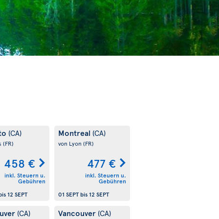
to
Montreal
(CA)
(CA)
s
(FR)
von Lyon
(FR)
458 €
477 €
inkl. Steuern u.
inkl. Steuern u.
Gebühren
Gebühren
bis
12 SEPT
01 SEPT
bis
12 SEPT
uver
Vancouver
(CA)
(CA)