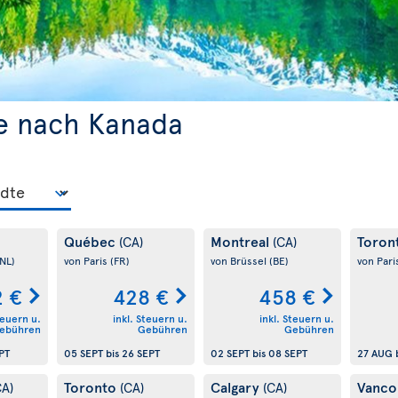
e nach Kanada
Québec
Montreal
Toron
(CA)
(CA)
(NL)
von Paris
(FR)
von Brüssel
(BE)
von Pari
2 €
428 €
458 €
teuern u.
inkl. Steuern u.
inkl. Steuern u.
ebühren
Gebühren
Gebühren
PT
05 SEPT
bis
26 SEPT
02 SEPT
bis
08 SEPT
27 AUG
Toronto
Calgary
Vanco
CA)
(CA)
(CA)