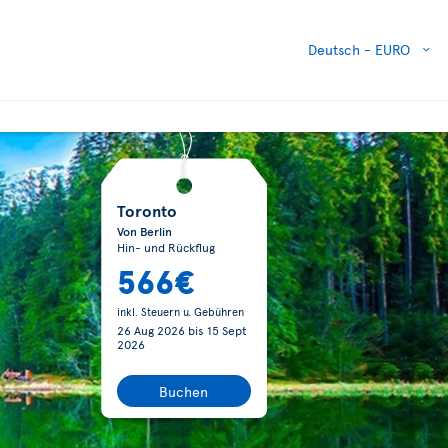
Deutsch -
EURO
Toronto
Von Berlin
Hin- und Rückflug
566€
inkl. Steuern u. Gebühren
26 Aug 2026
bis
15 Sept
2026
Buchen