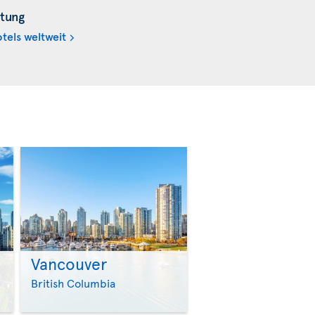
tung
tels weltweit
Vancouver
>
>
British Columbia