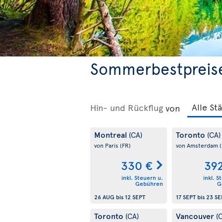
Sommerbestpreis
Hin- und Rückflug
von
Montreal
Toronto
(CA)
(CA)
von Paris
(FR)
von Amsterdam
330 €
39
inkl. Steuern u.
inkl. S
Gebühren
G
26 AUG
bis
12 SEPT
17 SEPT
bis
23 SE
Toronto
Vancouver
(CA)
(