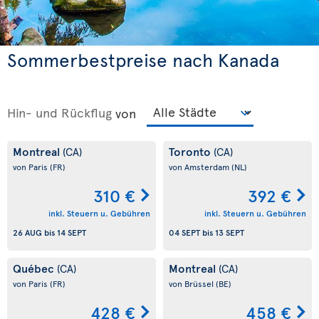
Sommerbestpreise nach Kanada
Hin- und Rückflug
von
Montreal
Toronto
(CA)
(CA)
von Paris
(FR)
von Amsterdam
(NL)
310 €
392 €
inkl. Steuern u. Gebühren
inkl. Steuern u. Gebühren
26 AUG
bis
14 SEPT
04 SEPT
bis
13 SEPT
Québec
Montreal
(CA)
(CA)
von Paris
(FR)
von Brüssel
(BE)
428 €
458 €