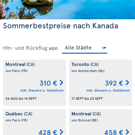
Sommerbestpreise nach Kanada
Hin- und Rückflug
von
Montreal
Toronto
(CA)
(CA)
von Paris
(FR)
von Amsterdam
(NL)
310 €
392 €
inkl. Steuern u. Gebühren
inkl. Steuern u. Gebühren
26 AUG
bis
14 SEPT
17 SEPT
bis
23 SEPT
Québec
Montreal
(CA)
(CA)
von Paris
(FR)
von Brüssel
(BE)
428 €
458 €