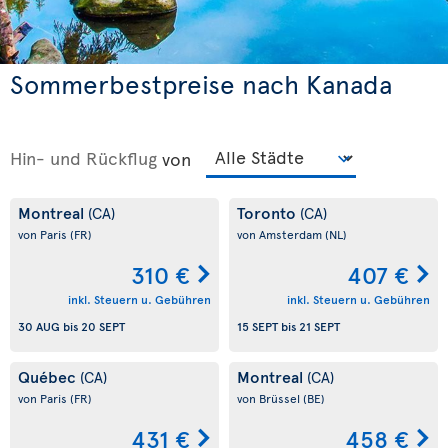
Sommerbestpreise nach Kanada
Hin- und Rückflug
von
Montreal
Toronto
(CA)
(CA)
von Paris
(FR)
von Amsterdam
(NL)
310 €
407 €
inkl. Steuern u. Gebühren
inkl. Steuern u. Gebühren
30 AUG
bis
20 SEPT
15 SEPT
bis
21 SEPT
Québec
Montreal
(CA)
(CA)
von Paris
(FR)
von Brüssel
(BE)
431 €
458 €