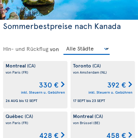
Sommerbestpreise nach Kanada
Hin- und Rückflug
von
Montreal
Toronto
(CA)
(CA)
von Paris
(FR)
von Amsterdam
(NL)
330 €
392 €
inkl. Steuern u. Gebühren
inkl. Steuern u. Gebühren
26 AUG
bis
12 SEPT
17 SEPT
bis
23 SEPT
Québec
Montreal
(CA)
(CA)
von Paris
(FR)
von Brüssel
(BE)
428 €
458 €