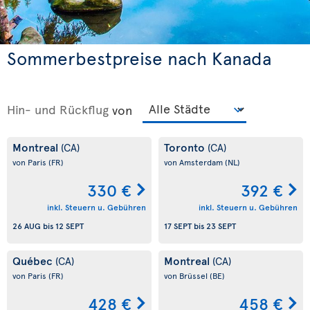
Sommerbestpreise nach Kanada
Hin- und Rückflug
von
Montreal
Toronto
(CA)
(CA)
von Paris
(FR)
von Amsterdam
(NL)
330 €
392 €
inkl. Steuern u. Gebühren
inkl. Steuern u. Gebühren
26 AUG
bis
12 SEPT
17 SEPT
bis
23 SEPT
Québec
Montreal
(CA)
(CA)
von Paris
(FR)
von Brüssel
(BE)
428 €
458 €