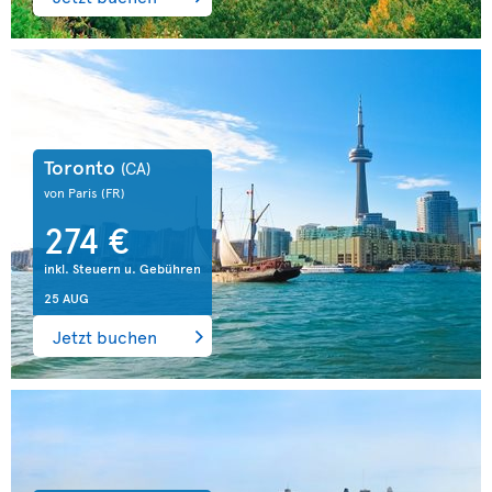
Toronto
(CA)
von Paris
(FR)
274 €
inkl. Steuern u. Gebühren
25 AUG
Jetzt buchen