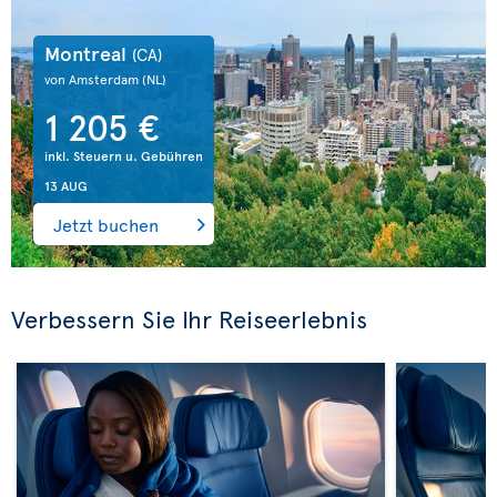
Montreal
(CA)
von Amsterdam
(NL)
1 205 €
inkl. Steuern u. Gebühren
13 AUG
Jetzt buchen
Verbessern Sie Ihr Reiseerlebnis