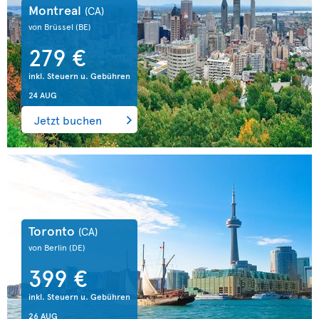
Montreal
(CA)
von Brüssel
(BE)
279 €
inkl. Steuern u. Gebühren
24 AUG
Jetzt buchen
Toronto
(CA)
von Berlin
(DE)
399 €
inkl. Steuern u. Gebühren
26 AUG