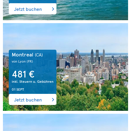
Jetzt buchen
Montreal
(CA)
von Lyon
(FR)
481 €
inkl. Steuern u. Gebühren
01 SEPT
Jetzt buchen