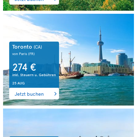
Toronto
(CA)
von Paris
(FR)
274 €
inkl. Steuern u. Gebühren
25 AUG
Jetzt buchen