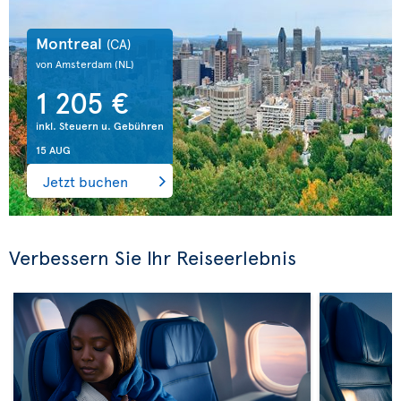
Montreal
(CA)
von Amsterdam
(NL)
1 205 €
inkl. Steuern u. Gebühren
15 AUG
Jetzt buchen
Verbessern Sie Ihr Reiseerlebnis