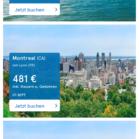
Jetzt buchen
Montreal
(CA)
von Lyon
(FR)
481 €
inkl. Steuern u. Gebühren
01 SEPT
Jetzt buchen