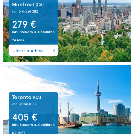
Montreal
(CA)
von Brüssel
(BE)
279 €
inkl. Steuern u. Gebühren
24 AUG
Jetzt buchen
Toronto
(CA)
von Berlin
(DE)
405 €
inkl. Steuern u. Gebühren
09 SEPT