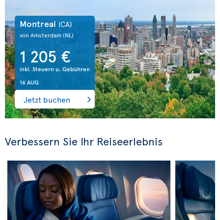
Montreal
(CA)
von Amsterdam
(NL)
1 205 €
inkl. Steuern u. Gebühren
16 AUG
Jetzt buchen
Verbessern Sie Ihr Reiseerlebnis