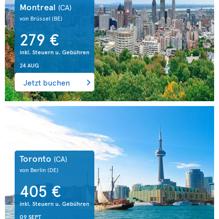
Montreal
(CA)
von Brüssel
(BE)
279 €
inkl. Steuern u. Gebühren
24 AUG
Jetzt buchen
Toronto
(CA)
von Berlin
(DE)
405 €
inkl. Steuern u. Gebühren
09 SEPT