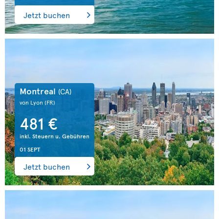
Jetzt buchen
Montreal
(CA)
von Lyon
(FR)
481 €
inkl. Steuern u. Gebühren
01 SEPT
Jetzt buchen