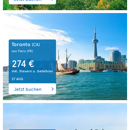
Toronto
(CA)
von Paris
(FR)
274 €
inkl. Steuern u. Gebühren
27 AUG
Jetzt buchen