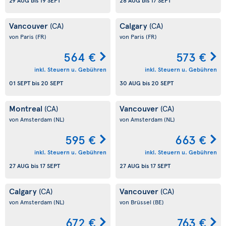
29 AUG
bis
19 SEPT
28 AUG
bis
17 SEPT
Vancouver
Calgary
(CA)
(CA)
von Paris
(FR)
von Paris
(FR)
564 €
573 €
inkl. Steuern u. Gebühren
inkl. Steuern u. Gebühren
01 SEPT
bis
20 SEPT
30 AUG
bis
20 SEPT
Montreal
Vancouver
(CA)
(CA)
von Amsterdam
(NL)
von Amsterdam
(NL)
595 €
663 €
inkl. Steuern u. Gebühren
inkl. Steuern u. Gebühren
27 AUG
bis
17 SEPT
27 AUG
bis
17 SEPT
Calgary
Vancouver
(CA)
(CA)
von Amsterdam
(NL)
von Brüssel
(BE)
672 €
763 €