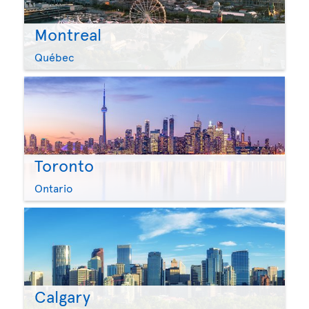
Montreal
Québec
Toronto
Ontario
Calgary