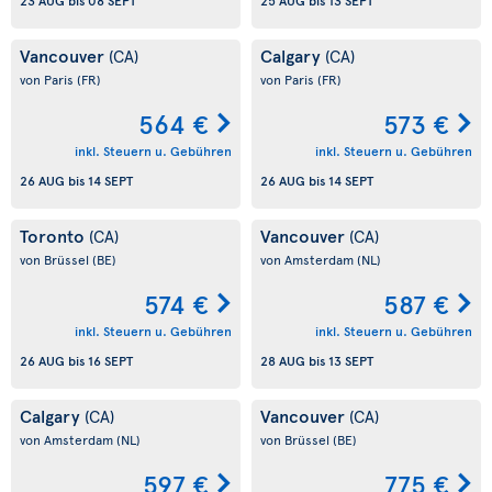
23 AUG
bis
08 SEPT
25 AUG
bis
13 SEPT
Vancouver
Calgary
(CA)
(CA)
von Paris
(FR)
von Paris
(FR)
564 €
573 €
inkl. Steuern u. Gebühren
inkl. Steuern u. Gebühren
26 AUG
bis
14 SEPT
26 AUG
bis
14 SEPT
Toronto
Vancouver
(CA)
(CA)
von Brüssel
(BE)
von Amsterdam
(NL)
574 €
587 €
inkl. Steuern u. Gebühren
inkl. Steuern u. Gebühren
26 AUG
bis
16 SEPT
28 AUG
bis
13 SEPT
Calgary
Vancouver
(CA)
(CA)
von Amsterdam
(NL)
von Brüssel
(BE)
597 €
775 €