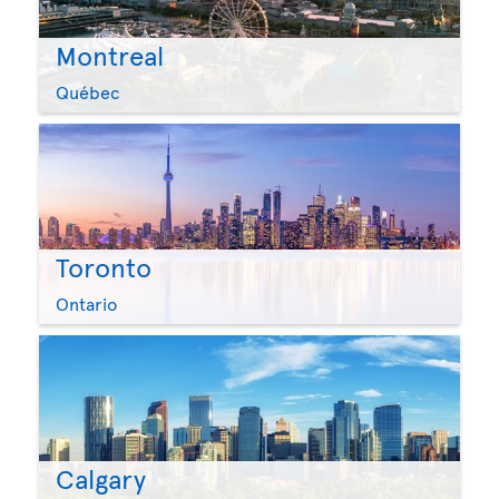
Montreal
Québec
Toronto
Ontario
Calgary