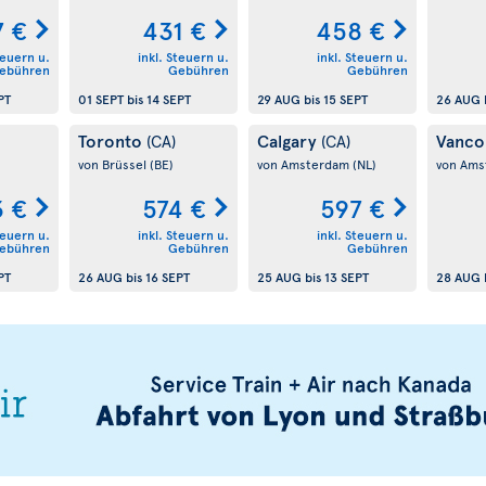
7 €
431 €
458 €
teuern u.
inkl. Steuern u.
inkl. Steuern u.
ebühren
Gebühren
Gebühren
PT
01 SEPT
bis
14 SEPT
29 AUG
bis
15 SEPT
26 AUG
Toronto
Calgary
Vanco
(CA)
(CA)
von Brüssel
(BE)
von Amsterdam
(NL)
von Am
3 €
574 €
597 €
teuern u.
inkl. Steuern u.
inkl. Steuern u.
ebühren
Gebühren
Gebühren
PT
26 AUG
bis
16 SEPT
25 AUG
bis
13 SEPT
28 AUG