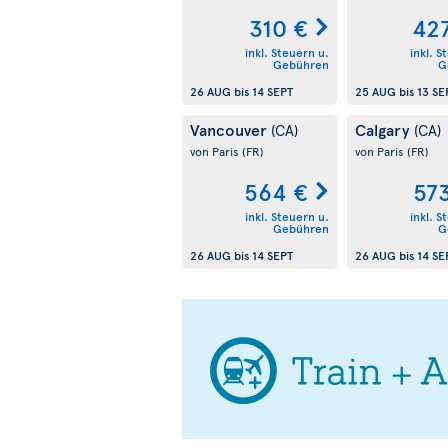
310 €
42
inkl. Steuern u.
inkl. S
Gebühren
G
26 AUG
bis
14 SEPT
25 AUG
bis
13 SE
Vancouver
Calgary
(CA)
(CA)
von Paris
(FR)
von Paris
(FR)
564 €
57
inkl. Steuern u.
inkl. S
Gebühren
G
26 AUG
bis
14 SEPT
26 AUG
bis
14 SE