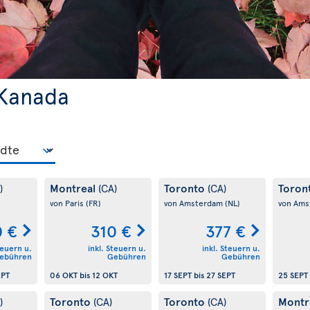
 Kanada
Montreal
Toronto
Toron
)
(CA)
(CA)
von Paris
(FR)
von Amsterdam
(NL)
von Am
0 €
310 €
377 €
teuern u.
inkl. Steuern u.
inkl. Steuern u.
ebühren
Gebühren
Gebühren
EPT
06 OKT
bis
12 OKT
17 SEPT
bis
27 SEPT
25 SEPT
Toronto
Toronto
Montr
)
(CA)
(CA)