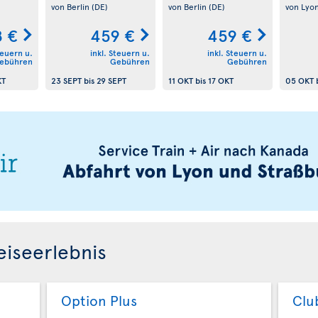
von Berlin
(DE)
von Berlin
(DE)
von Lyo
 €
459 €
459 €
teuern u.
inkl. Steuern u.
inkl. Steuern u.
ebühren
Gebühren
Gebühren
KT
23 SEPT
bis
29 SEPT
11 OKT
bis
17 OKT
05 OKT
eiseerlebnis
Option Plus
Clu