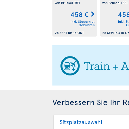
von Brüssel
(BE)
von Brüssel
(BE)
458 €
458
inkl. Steuern u.
inkl. S
Gebühren
G
25 SEPT
bis
15 OKT
28 SEPT
bis
15 O
Verbessern Sie Ihr R
Sitzplatzauswahl