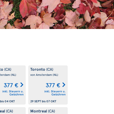
to
Toronto
(CA)
(CA)
sterdam
(NL)
von Amsterdam
(NL)
377 €
377 €
inkl. Steuern u.
inkl. Steuern u.
Gebühren
Gebühren
bis
04 OKT
29 SEPT
bis
07 OKT
eal
Montreal
(CA)
(CA)