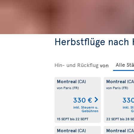
Herbstflüge nach
Hin- und Rückflug
von
Montreal
Montreal
(CA)
(CA
von Paris
(FR)
von Paris
(FR)
330 €
330
inkl. Steuern u.
inkl. S
Gebühren
G
15 SEPT
bis
22 SEPT
22 SEPT
bis
28 S
Montreal
Montreal
(CA)
(CA