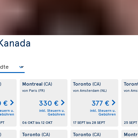
 Kanada
Montreal
Toronto
Toron
)
(CA)
(CA)
von Paris
(FR)
von Amsterdam
(NL)
von Am
 €
330 €
377 €
teuern u.
inkl. Steuern u.
inkl. Steuern u.
ebühren
Gebühren
Gebühren
EPT
06 OKT
bis
12 OKT
17 SEPT
bis
28 SEPT
25 SEPT
Toronto
Toronto
Montr
)
(CA)
(CA)