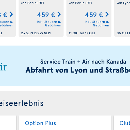
von Berlin
(DE)
von Berlin
(DE)
von Lyo
 €
459 €
459 €
teuern u.
inkl. Steuern u.
inkl. Steuern u.
ebühren
Gebühren
Gebühren
KT
23 SEPT
bis
29 SEPT
11 OKT
bis
17 OKT
05 OKT
eiseerlebnis
Option Plus
Clu