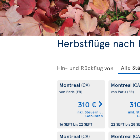
Herbstflüge nach
Hin- und Rückflug
von
Montreal
Montreal
(CA)
(CA
von Paris
(FR)
von Paris
(FR)
310 €
31
inkl. Steuern u.
inkl. S
Gebühren
G
16 SEPT
bis
22 SEPT
22 SEPT
bis
28 S
Montreal
Montreal
(CA)
(CA