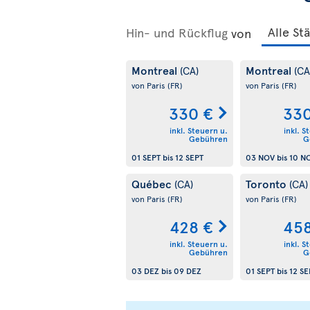
Hin- und Rückflug
von
Montreal
Montreal
(CA)
(CA
von Paris
(FR)
von Paris
(FR)
330 €
330
inkl. Steuern u.
inkl. S
Gebühren
G
01 SEPT
bis
12 SEPT
03 NOV
bis
10 N
Québec
Toronto
(CA)
(CA)
von Paris
(FR)
von Paris
(FR)
428 €
458
inkl. Steuern u.
inkl. S
Gebühren
G
03 DEZ
bis
09 DEZ
01 SEPT
bis
12 SE