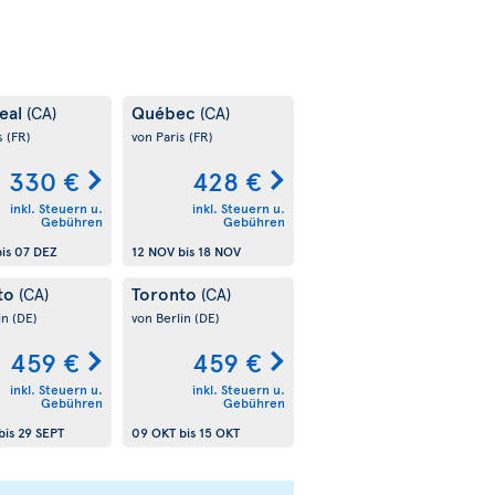
eal
Québec
(CA)
(CA)
s
(FR)
von Paris
(FR)
330 €
428 €
inkl. Steuern u.
inkl. Steuern u.
Gebühren
Gebühren
is
07 DEZ
12 NOV
bis
18 NOV
to
Toronto
(CA)
(CA)
in
(DE)
von Berlin
(DE)
459 €
459 €
inkl. Steuern u.
inkl. Steuern u.
Gebühren
Gebühren
bis
29 SEPT
09 OKT
bis
15 OKT