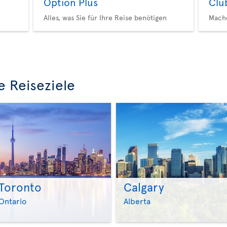
Option Plus
Clu
Alles, was Sie für Ihre Reise benötigen
Mache
e Reiseziele
Toronto
Calgary
>
>
Ontario
Alberta