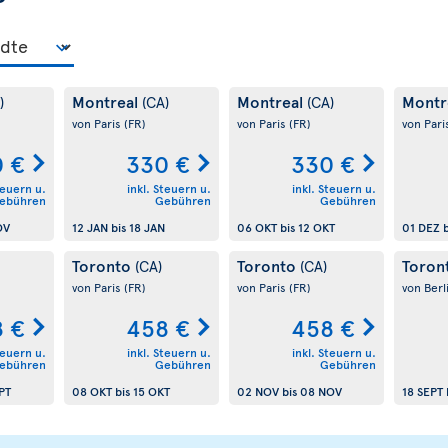
Montreal
Montreal
Montr
)
(CA)
(CA)
von Paris
(FR)
von Paris
(FR)
von Pari
 €
330 €
330 €
teuern u.
inkl. Steuern u.
inkl. Steuern u.
ebühren
Gebühren
Gebühren
OV
12 JAN
bis
18 JAN
06 OKT
bis
12 OKT
01 DEZ
b
Toronto
Toronto
Toron
(CA)
(CA)
von Paris
(FR)
von Paris
(FR)
von Berl
 €
458 €
458 €
teuern u.
inkl. Steuern u.
inkl. Steuern u.
ebühren
Gebühren
Gebühren
PT
08 OKT
bis
15 OKT
02 NOV
bis
08 NOV
18 SEPT